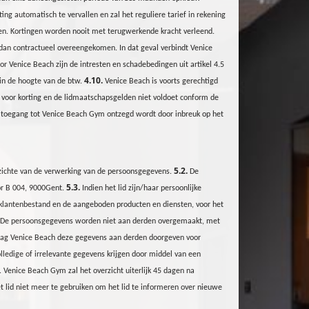
ting automatisch te vervallen en zal het reguliere tarief in rekening
digen. Kortingen worden nooit met terugwerkende kracht verleend.
 dan contractueel overeengekomen. In dat geval verbindt Venice
r Venice Beach zijn de intresten en schadebedingen uit artikel 4.5
4.10.
n in de hoogte van de btw.
Venice Beach is voorts gerechtigd
voor korting en de lidmaatschapsgelden niet voldoet conform de
e toegang tot Venice Beach
Gym
ontzegd wordt door inbreuk op het
5.2.
zichte van de verwerking van de persoonsgegevens.
De
5.3.
r B 004
, 9000Gent.
Indien het lid zijn/haar persoonlijke
klantenbestand en de aangeboden producten en diensten, voor het
s. De persoonsgegevens worden niet aan derden overgemaakt, met
 mag Venice Beach deze gegevens aan derden doorgeven voor
olledige of irrelevante gegevens krijgen door middel van een
. Venice Beach Gym zal het overzicht uiterlijk 45 dagen na
et lid niet meer te gebruiken om het lid te informeren over nieuwe