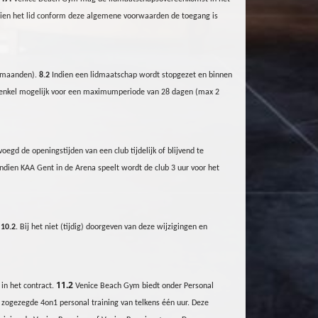
indien het lid conform deze algemene voorwaarden de toegang is
6 maanden).
8.2
Indien een lidmaatschap wordt stopgezet en binnen
s enkel mogelijk voor een maximumperiode van 28 dagen (max 2
voegd de openingstijden van een club tijdelijk of blijvend te
Indien KAA Gent in de Arena speelt wordt de club 3 uur voor het
.
10.2
. Bij het niet (tijdig) doorgeven van deze wijzigingen en
11.2
 in het contract.
Venice Beach
Gym
biedt onder Personal
ogezegde 4on1 personal training van telkens één uur. Deze