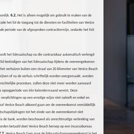
6.2.
oonlijk.
Het is alleen mogelijk om gebruik te maken van de
de het lid de toegang tot de diensten en faciliteiten van Venice
de periode van de afgesproken contracttermijn, ondanks het feit
wordt het lidmaatschap na die contractduur automatisch verlengd
 lid beëindigen van het lidmaatschap tijdens de overeengekomen
 het verhuizen buiten een straal van 20 kilometer van Venice Beach
hrijven of na de verhuis schriftelijk worden overgemaakt, worden
gerechtelijke procedure, zullen deze niet meer worden aanvaard
s opzegperiode van één kalendermaand vereist. Deze
verplichtingen op een ernstige wijze niet naleeft en enkel en
, zal Venice Beach akkoord gaan om de overeenkomst onmiddellijk
tschapsbijdragen tot het einde van de overeenkomst niet
 via de bank, worden beschouwd als onrechtmatige verbreking van
id worden betaald doet Venice Beach beroep op een incassobureau
7.7.
Venice Beach
Gym
mag de lidmaatschapsovereenkomst in het