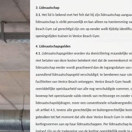
3. Lidmaatschap
3.1.
Het lid is bekend met het feit dat hij zijn lidmaatschap aang
lidmaatschap is strikt persoonlijk en kan alleen na toestemming v
Beach
Gym
zal gerechtigd zijn om op eender welk tijdstip identif
openingstijden trainen in Venice Beach Gym.
4. Lidmaatschapsgelden
4.1
. Lidmaatschapsgelden worden via domiciliëring maandelijks vo
niet betalen van deze kosten betekent niet dat de overeenkomst n
lidmaatschap eerder wordt geactiveerd dan de ingangsdatum van de
aanvullend lidmaatschapsgeld verschuldigd, te berekenen naar rat
faciliteiten van Venice Beach ontzeggen. Venice Beach Gym houdt z
onmiddellijke opeisbaarheid van alle nog verschuldigde sommen, 
bovenop het openstaande saldo steeds van rechtswege en zonder v
lidmaatschapsbijdragen, meer een conventionele schadevergoeding
uit artikel 4.5, tevens alle gerechtelijke en buitengerechtelijke k
gebruiken tot het moment dat alle door Venice Beach
Gym
in reke
kortingsvormen aan op haar lidmaatschappen. Per lidmaatschap kan 
invloed zijn op de toekenning van de korting onmiddellijk mede te