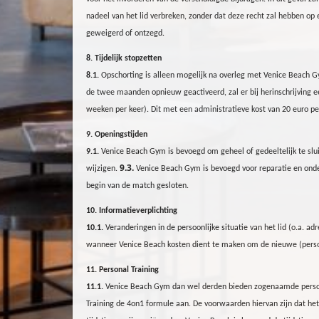
nadeel van het lid verbreken, zonder dat deze recht zal hebben op
geweigerd of ontzegd.
8. Tijdelijk stopzetten
8.1.
Opschorting is alleen mogelijk na overleg met Venice Beach
G
de twee maanden opnieuw geactiveerd, zal er bij herinschrijving 
weeken per keer). Dit met een administratieve kost van 20 euro pe
9. Openingstijden
9.1.
Venice Beach
Gym
is bevoegd om geheel of gedeeltelijk te sl
9.3.
wijzigen.
Venice Beach
Gym
is bevoegd voor reparatie en onde
begin van de match gesloten.
10. Informatieverplichting
10.1.
Veranderingen in de persoonlijke situatie van het lid (o.a. ad
wanneer Venice Beach kosten dient te maken om de nieuwe (persoo
11. Personal Training
11.1.
Venice Beach
Gym
dan wel derden bieden zogenaamde personal 
Training de 4on1 formule aan. De voorwaarden hiervan zijn dat het