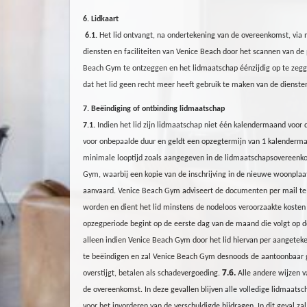
6. Lidkaart
6.1.
Het lid ontvangt, na ondertekening van de overeenkomst, via
diensten en faciliteiten van Venice Beach door het scannen van de
Beach
Gym
te ontzeggen en het lidmaatschap éénzijdig op te zegge
dat het lid geen recht meer heeft gebruik te maken van de diensten
7. Beëindiging of ontbinding lidmaatschap
7.1.
Indien het lid zijn lidmaatschap niet één kalendermaand voor 
voor onbepaalde duur en geldt een opzegtermijn van 1 kalenderm
minimale looptijd zoals aangegeven in de lidmaatschapsovereenkoms
Gym
, waarbij een kopie van de inschrijving in de nieuwe woonplaat
aanvaard. Venice Beach
Gym
adviseert de documenten
per mail
te
worden en dient het lid minstens de nodeloos veroorzaakte kosten
opzegperiode begint op de eerste dag van de maand die volgt op d
alleen indien Venice Beach
Gym
door het lid hiervan per aangetek
te beëindigen en zal Venice Beach
Gym
desnoods de aantoonbaar ge
7.6.
overstijgt, betalen als schadevergoeding.
Alle andere wijzen v
de overeenkomst. In deze gevallen blijven alle volledige lidmaatsc
voor het invorderen van de verschuldigde bijdragen. In dit geval 