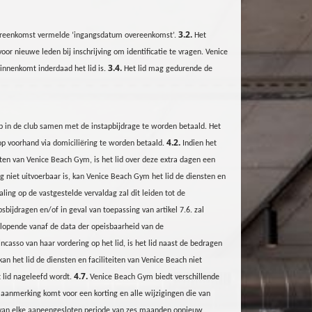
3.2.
vereenkomst vermelde ‘ingangsdatum overeenkomst’.
Het
oor nieuwe leden bij inschrijving om identificatie te vragen. Venice
3.4.
binnenkomt inderdaad het lid is.
Het lid mag gedurende de
p in de club samen met de instapbijdrage te worden betaald. Het
4.2.
op voorhand via domiciliëring te worden betaald.
Indien het
iten van Venice Beach
Gym
, is het lid over deze extra dagen een
iet uitvoerbaar is, kan Venice Beach Gym het lid de diensten en
aling op de vastgestelde vervaldag zal dit leiden tot de
sbijdragen en/of in geval van toepassing van artikel 7.6. zal
, lopende vanaf de data der opeisbaarheid van de
incasso van haar vordering op het lid, is het lid naast de bedragen
an het lid de diensten en faciliteiten van Venice Beach niet
4.7.
t lid nageleefd wordt.
Venice Beach
Gym
biedt verschillende
 aanmerking komt voor een korting en alle wijzigingen die van
de van elke aaneengesloten periode van zes maanden opnieuw