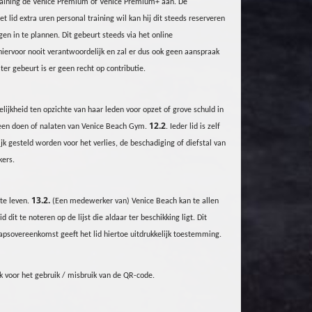
raining de Venice Premium
of Venice Premium+
aan. De
 lid extra uren personal training wil kan hij dit steeds reserveren
en in te plannen. Dit gebeurt steeds via het online
iervoor nooit verantwoordelijk en zal er dus ook geen aanspraak
er gebeurt is er geen recht op contributie.
lijkheid ten opzichte van haar leden voor opzet of grove schuld in
12.2
n een doen of nalaten van Venice Beach
Gym
.
. Ieder lid is zelf
k gesteld worden voor het verlies, de beschadiging of diefstal van
kers.
13.2.
 te leven.
(Een medewerker van) Venice Beach kan te allen
it te noteren op de lijst die aldaar ter beschikking ligt. Dit
psovereenkomst geeft het lid hiertoe uitdrukkelijk toestemming.
jk voor het gebruik / misbruik van de QR-code.