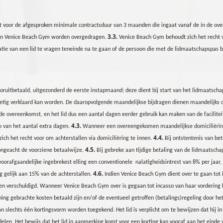
aat voor de afgesproken minimale contractsduur
van 3 maanden
die ingaat vanaf de in de o
3.3.
an Venice Beach
Gym
worden overgedragen.
Venice Beach
Gym
behoudt zich het recht v
icatie van een lid te vragen teneinde na te gaan of de persoon die met de lidmaatschapspas 
oruitbetaald, uitgezonderd de eerste instapmaand; deze dient bij start van het lidmaatscha
ietig verklaard kan worden. De daaropvolgende maandelijkse bijdragen dienen maandelijks 
 overeenkomst, en het lid dus een aantal dagen eerder gebruik kan maken van de facilite
4.3.
o van het aantal extra dagen.
Wanneer een overeengekomen maandelijkse domiciliëring n
4.4.
ich het recht voor om achterstallen via domiciliëring te innen.
Bij ontstentenis van bet
4.5.
ongeacht de voorziene betaalwijze.
Bij gebreke aan tijdige betaling van de lidmaatschap
oorafgaandelijke ingebrekest
elling een conventionele
nalatigheidsintrest van 8% per jaar
4.6.
 gelijk aan 15% van de achterstallen.
Indien Venice Beach
Gym
dient over te gaan tot 
osten verschuldigd. Wanneer Venice Beach
Gym
over is gegaan tot incasso van haar vordering k
ning gebrachte kosten betaald zijn en/of de eventueel getroffen (betalings)regeling door he
slechts één kortingsvorm worden toegekend. Het lid is verplicht om te bewijzen dat hij in
 delen. Het bewijs dat het lid in aanmerking komt voor een korting kan vooraf aan het ein