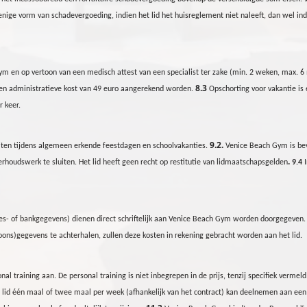
 enige vorm van schadevergoeding, indien het lid het huisreglement niet naleeft, dan wel 
ym
en op vertoon van een medisch attest van een specialist ter zake (min. 2 weken, max. 
8.3
een administratieve kost van 49 euro aangerekend worden
.
Opschorting voor vakantie i
r keer.
9.2.
uiten tijdens algemeen erkende feestdagen en schoolvakanties.
Venice Beach
Gym
is be
.
rhoudswerk te sluiten. Het lid heeft geen recht op restitutie van lidmaatschapsgelden
9.4
res- of bankgegevens) dienen direct schriftelijk aan Venice Beach
Gym
worden doorgegeven
ns)gegevens te achterhalen, zullen deze kosten in rekening gebracht worden aan het lid.
training aan. De personal training is niet inbegrepen in de prijs, tenzij specifiek vermeld
 lid
één maal of
twee maal per week
(afhankelijk van het contract)
kan deelnemen aan een z