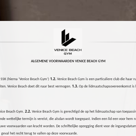
ALGEMENE VOORWAARDEN VENICE BEACH
GYM
1.2.
 SSK (hierna
’
Venice Beach
Gym
’)
Venice Beach
Gym
is een particuliere club die haar r
1.3.
iten. Venice Beach doet dit naar best vermogen.
Op de lidmaatschapsovereenkomst is he
2.2.
nice Beach
Gym
.
Venice Beach Gym is gerechtigd de op het lidmaatschap van toepassin
 wettelijke termijn is vereist, die alsdan wordt toegepast. Indien een lid een voor hem nad
e voorwaarden van kracht worden. De schriftelijke opzegging dient voor de ingangsdatum 
geval het recht terug te vallen op deze voorwaarde.