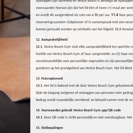
tijdstippen zijn variërend en Venice Beach is bevoegd de tijdstippe
voorwaarden hiervan zijn dat het lid
één of
twee
(+)
maal per
wee
11.4
en wordt dit aangerekend als rato van € 80 per uur.
Voor perso
reserveringssysteem clubplanner of in samenspraak met een verant
kunnen gemaakt worden op retributie van het lidgeld.
11.5
Annulat
12. Aansprakelijkheid
12.1.
Venice Beach
Gym
sluit elke aansprakelijkheid ten opzichte 
hoofde van Venice Beach
Gym
of haar aangestelde; en (ii) haar mo
verantwoordelijke voor persoonlijke ongevallen en zijn persoonlijk
goederen op het grondgebied van Venice Beach
Gym
. Het lid dien
13. Huisreglement
13.1.
Het lid is bekend met de door Venice Beach
Gym
gehanteerde 
tijde de toegang weigeren of ontzeggen aan personen wier gedrag 
bedrag wordt maandelijks verrekend, en betaald samen met de maan
14
. Voorwa
a
rden gebruik Venice Beach Gym app/QR-code
1
4
.1.
Deze
QR-code is strikt persoonlijk en niet overdraagbaar. Het 
15. Slotbepalingen