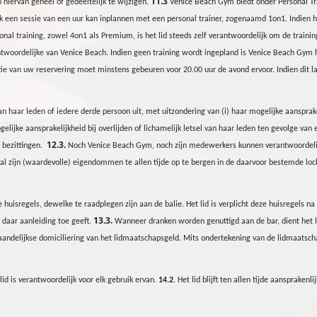
11.3
n hiervan geheel of gedeeltelijk te wijzigen.
Venice Beach
Gym
biedt onder Personal T
k
een sessie van een
uur
kan inplannen met een personal trainer, zogenaamd 1on1. Indien het
nal training, zowel 4on1 als Premium, is het lid steeds zelf verantwoordelijk om de training
woordelijke van Venice Beach. Indien geen training wordt ingepland is Venice Beach
Gym
h
ie van uw reservering moet minstens gebeuren voor 20.00 uur de avond ervoor. Indien dit lat
van haar leden of iedere derde persoon uit, met uitzondering van (i) haar mogelijke aansprake
gelijke aansprakelijkheid bij overlijden of lichamelijk letsel van haar leden ten gevolge va
12.3.
e bezittingen.
Noch Venice Beach
Gym
, noch zijn medewerkers kunnen verantwoordelij
t al zijn (waardevolle) eigendommen te allen tijde op te bergen in de daarvoor bestemde loc
huisregels, dewelke te raadplegen zijn aan de balie. Het lid is verplicht deze huisregels na
13.3.
daar aanleiding toe geeft.
Wanneer dranken worden genuttigd aan de bar, dient het lid d
delijkse domiciliering van het lidmaatschapsgeld. Mits ondertekening van de lidmaatscha
lid is verantwo
or
delijk voor elk gebruik ervan.
14.2
. Het lid bli
j
ft ten al
l
en tijde aansprakenli