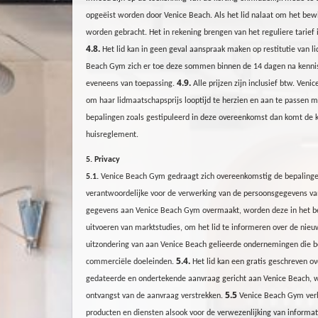
opgeëist worden door Venice Beach. Als het lid nalaat om het bewi
worden gebracht. Het in rekening brengen van het reguliere tarief 
4.8.
Het lid kan in geen geval aanspraak maken op restitutie van 
Beach
Gym
zich er toe deze sommen binnen de 14 dagen na kennisge
4.9.
eveneens van toepassing.
Alle prijzen zijn inclusief btw. Veni
om haar lidmaatschapsprijs looptijd te herzien en aan te passen
bepalingen zoals gestipuleerd in deze overeenkomst dan komt de kor
huisreglement.
5. Privacy
5.1.
Venice Beach
Gym
gedraagt zich overeenkomstig de bepalinge
verantwoordelijke voor de verwerking van de persoonsgegevens van
gegevens aan Venice Beach
Gym
overmaakt, worden deze in het b
uitvoeren van marktstudies, om het lid te informeren over de ni
uitzondering van aan Venice Beach gelieerde ondernemingen die b
5.4.
commerciële doeleinden.
Het lid kan een gratis geschreven ov
gedateerde en ondertekende aanvraag gericht aan Venice Beach, welk
5.5
ontvangst van de aanvraag verstrekken.
Venice Beach
Gym
verb
producten en diensten alsook voor de verwezenlijking van inform