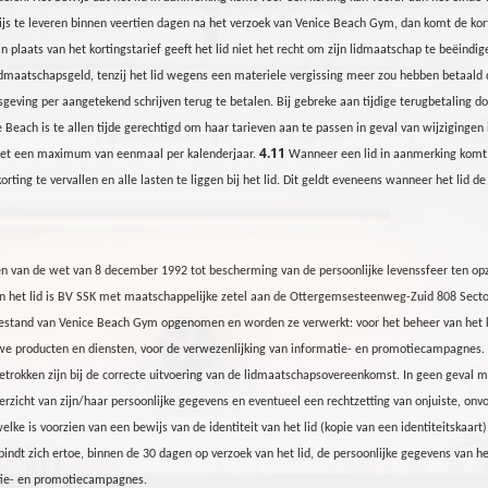
js te leveren binnen veertien dagen na het verzoek van Venice Beach
Gym
, dan komt de kor
in plaats van het kortingstarief geeft het lid niet het recht om zijn lidmaatschap te beëin
lidmaatschapsgeld, tenzij het lid wegens een materiele vergissing meer zou hebben betaald
ving per aangetekend schrijven terug te betalen. Bij gebreke aan tijdige terugbetaling doo
ce Beach is te allen tijde gerechtigd om haar tarieven aan te passen in geval van wijziginge
4.11
 met een maximum van eenmaal per kalenderjaar.
Wanneer een lid in aanmerking komt 
ting te vervallen en alle lasten te liggen bij het lid. Dit geldt eveneens wanneer het lid d
n van de wet van 8 december 1992 tot bescherming van de persoonlijke levenssfeer ten op
 het lid is
BV
SSK met maatschappelijke zetel aan de Ottergemsesteenweg-Zuid 808
Secto
estand van Venice Beach
Gym
opgenomen en worden ze verwerkt: voor het beheer van het 
euwe producten en diensten, voor de verwezenlijking van informatie- en promotiecampagne
etrokken zijn bij de correcte uitvoering van de lidmaatschapsovereenkomst. In geen geval
erzicht van zijn/haar persoonlijke gegevens en eventueel een rechtzetting van onjuiste, onv
e is voorzien van een bewijs van de identiteit van het lid (kopie van een identiteitskaart)
indt zich ertoe, binnen de 30 dagen op verzoek van het lid, de persoonlijke gegevens van h
atie- en promotiecampagnes.