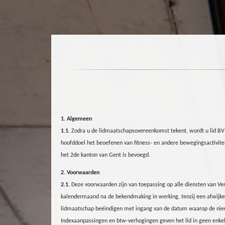
1. Algemeen
1.1
. Zodra u de lidmaatschapsovereenkomst tekent, wordt u lid BV
hoofddoel het beoefenen van fitness- en andere bewegingsactivite
het 2de kanton van Gent is bevoegd.
2. Voorwaarden
2.1.
Deze voorwaarden zijn van toepassing op alle diensten van Ve
kalendermaand na de bekendmaking in werking, tenzij een afwijkende
lidmaatschap beëindigen met ingang van de datum waarop de nieuw
Indexaanpassingen en btw-verhogingen geven het lid in geen enkel 