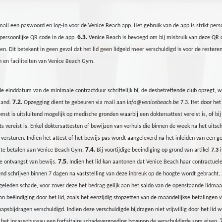
 mail een paswoord
en
log-in voor de Venice Beach app. Het gebruik van de app is strikt pers
6.3.
 persoonlijke QR code in de app.
Venice Beach is bevoegd om bij misbruik van deze QR co
n. Dit betekent in geen geval dat het lid geen lidgeld meer verschuldigd
is
voor de resteren
 en faciliteiten van Venice Beach
Gym
.
de einddatum van de minimale contractduur schriftelijk bij de desbetreffende club opzegt, 
7.2.
aand.
Opzegging dient te gebeuren via mail aan
i
nfo@venicebeach.be
7.3. Het door het
t is uitsluitend mogelijk op medische gronden waarbij een doktersattest vereist is, of bij
s vereist is. Enkel doktersattesten of bewijzen van verhuis die binnen de week na het uitsc
 versturen. Indien het attest of het bewijs pas wordt aangeleverd na het inleiden van een 
7.4.
 te betalen aan Venice Beach
Gym
.
Bij voortijdige beëindiging op grond van artikel
7.3
i
7.5.
e ontvangst van bewijs.
Indien het lid kan aantonen dat Venice Beach haar contractuele 
end schrijven binnen 7 dagen na vaststelling van deze inbreuk op de hoogte wordt gebracht
leden schade, voor zover deze het bedrag gelijk aan het saldo van de openstaande lidmaa
an beëindiging door het lid, zoals het eenzijdig stopzetten van de maandelijkse betalingen
hapsbijdragen verschuldigd. Indien deze verschuldigde bijdragen niet vrijwillig door het l
zal het incassobureau een forfaitaire schadevergoeding bovenop de verschuldigde som eisen.